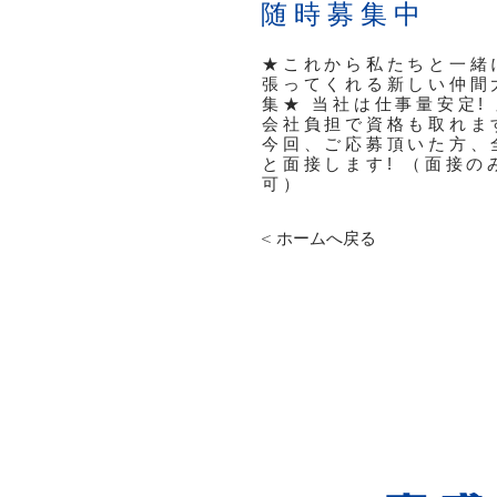
​随時募集中
★これから私たちと一緒
張ってくれる新しい仲間
集★ 当社は仕事量安定!
会社負担で資格も取れま
今回、ご応募頂いた方、
と面接します! （面接の
可）
< ホームへ戻る