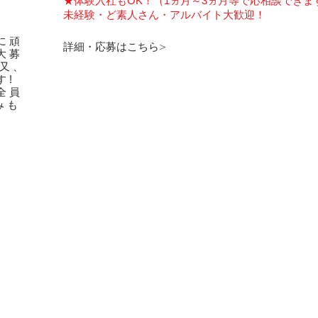
★体験入社もOK！（1ヵ月～3ヵ月等で応相談できま
未経験・ど素人さん・アルバイト大歓迎！
に頑
詳細・応募はこちら>
大募
 又、
す!
全員
みも