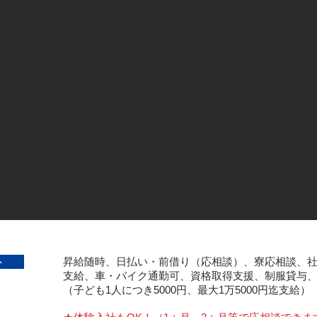
イト
昇給随時、日払い・前借り（応相談）、寮応相談、
支給、車・バイク通勤可、資格取得支援、制服貸与
（子ども1人につき5000円、最大1万5000円迄支給）